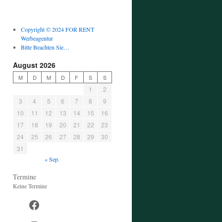
Copyright © 2024 FOR RENT
Werbeagentur
Bitte Beachten Sie…
August 2026
M
D
M
D
F
S
S
1
2
3
4
5
6
7
8
9
10
11
12
13
14
15
16
17
18
19
20
21
22
23
24
25
26
27
28
29
30
31
« Sep.
Termine
Keine Termine