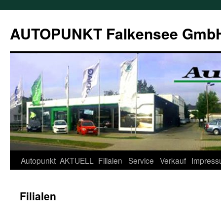
AUTOPUNKT Falkensee Gmb
Autopunkt
AKTUELL
Filialen
Service
Verkauf
Impres
Filialen